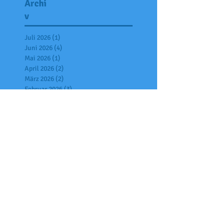
Archi
v
Juli 2026
(1)
1 Beitrag
Juni 2026
(4)
4 Beiträge
Mai 2026
(1)
1 Beitrag
April 2026
(2)
2 Beiträge
März 2026
(2)
2 Beiträge
Februar 2026
(3)
3 Beiträge
Januar 2026
(2)
2 Beiträge
Dezember 2025
(6)
6 Beiträge
November 2025
(7)
7 Beiträge
Oktober 2025
(6)
6 Beiträge
September 2025
(2)
2 Beiträge
Juli 2025
(7)
7 Beiträge
Juni 2025
(4)
4 Beiträge
Mai 2025
(2)
2 Beiträge
April 2025
(6)
6 Beiträge
März 2025
(1)
1 Beitrag
Februar 2025
(3)
3 Beiträge
Januar 2025
(9)
9 Beiträge