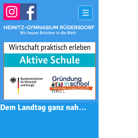
HEINITZ-GYMNASIUM RÜDERSDORF
Wir bauen Brücken in die Welt.
Dem Landtag ganz nah…