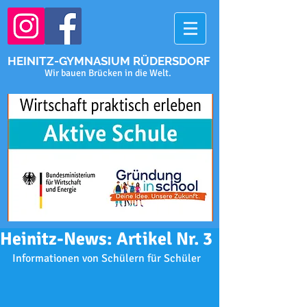
HEINITZ-GYMNASIUM RÜDERSDORF
Wir bauen Brücken in die Welt.
Heinitz-News: Artikel Nr. 3
Informationen von Schülern für Schüler