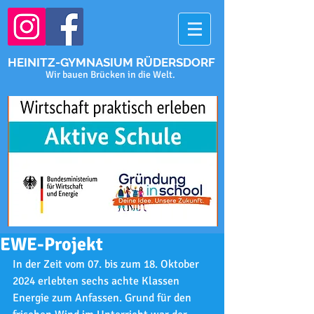
HEINITZ-GYMNASIUM RÜDERSDORF
Wir bauen Brücken in die Welt.
EWE-Projekt
In der Zeit vom 07. bis zum 18. Oktober 
2024 erlebten sechs achte Klassen 
Energie zum Anfassen. Grund für den 