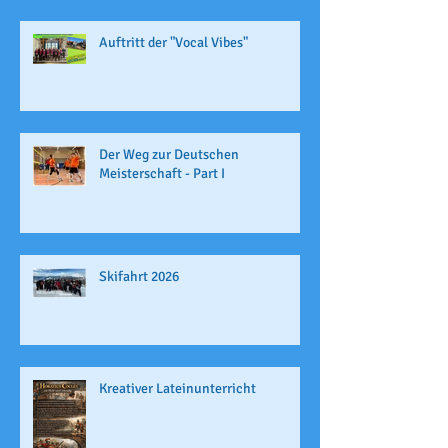
Auftritt der "Vocal Vibes"
Der Weg zur Deutschen
Meisterschaft - Part I
Skifahrt 2026
Kreativer Lateinunterricht