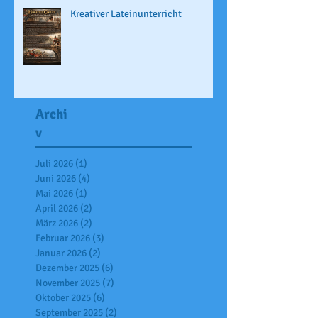
Kreativer Lateinunterricht
Archi
v
Juli 2026
(1)
1 Beitrag
Juni 2026
(4)
4 Beiträge
Mai 2026
(1)
1 Beitrag
April 2026
(2)
2 Beiträge
März 2026
(2)
2 Beiträge
Februar 2026
(3)
3 Beiträge
Januar 2026
(2)
2 Beiträge
Dezember 2025
(6)
6 Beiträge
November 2025
(7)
7 Beiträge
Oktober 2025
(6)
6 Beiträge
September 2025
(2)
2 Beiträge