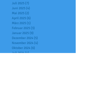
Juli 2025
(7)
7 Beiträge
Juni 2025
(4)
4 Beiträge
Mai 2025
(2)
2 Beiträge
April 2025
(6)
6 Beiträge
März 2025
(1)
1 Beitrag
Februar 2025
(3)
3 Beiträge
Januar 2025
(9)
9 Beiträge
Dezember 2024
(5)
5 Beiträge
November 2024
(4)
4 Beiträge
Oktober 2024
(6)
6 Beiträge
Juli 2024
(4)
4 Beiträge
Juni 2024
(4)
4 Beiträge
Mai 2024
(2)
2 Beiträge
April 2024
(4)
4 Beiträge
März 2024
(2)
2 Beiträge
Februar 2024
(2)
2 Beiträge
Januar 2024
(2)
2 Beiträge
Dezember 2023
(3)
3 Beiträge
November 2023
(3)
3 Beiträge
Oktober 2023
(13)
13 Beiträge
September 2023
(4)
4 Beiträge