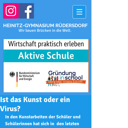
HEINITZ-GYMNASIUM RÜDERSDORF
Wir bauen Brücken in die Welt.
Ist das Kunst oder ein
Virus?
In den Kunstarbeiten der Schüler und 
Schülerinnen hat sich in  den letzten 