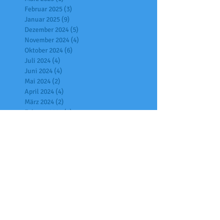
Februar 2025
(3)
3 Beiträge
Januar 2025
(9)
9 Beiträge
Dezember 2024
(5)
5 Beiträge
November 2024
(4)
4 Beiträge
Oktober 2024
(6)
6 Beiträge
Juli 2024
(4)
4 Beiträge
Juni 2024
(4)
4 Beiträge
Mai 2024
(2)
2 Beiträge
April 2024
(4)
4 Beiträge
März 2024
(2)
2 Beiträge
Februar 2024
(2)
2 Beiträge
Januar 2024
(2)
2 Beiträge
Dezember 2023
(3)
3 Beiträge
November 2023
(3)
3 Beiträge
Oktober 2023
(13)
13 Beiträge
September 2023
(4)
4 Beiträge
August 2023
(1)
1 Beitrag
Juli 2023
(2)
2 Beiträge
Juni 2023
(3)
3 Beiträge
Mai 2023
(2)
2 Beiträge
April 2023
(4)
4 Beiträge