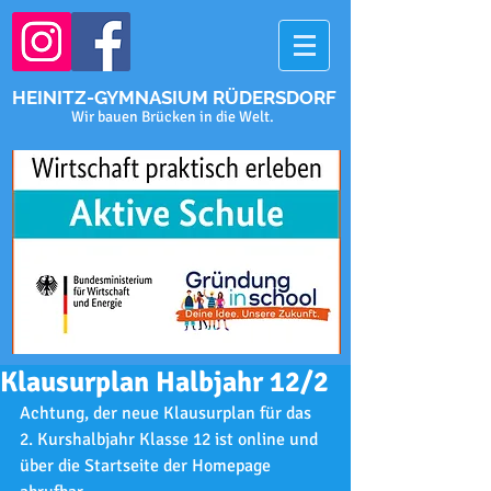
HEINITZ-GYMNASIUM RÜDERSDORF
Wir bauen Brücken in die Welt.
Klausurplan Halbjahr 12/2
Achtung, der neue Klausurplan für das 
2. Kurshalbjahr Klasse 12 ist online und 
über die Startseite der Homepage 