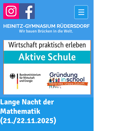
HEINITZ-GYMNASIUM RÜDERSDORF
Wir bauen Brücken in die Welt.
Lange Nacht der
Mathematik
(21./22.11.2025)