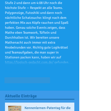
Stufe 2 und dann um 4:08 Uhr noch die 
höchste Stufe — Respekt an alle Teams. 
Polygonzüge, Futoshiki und dann noch 
nächtliche Schatzsuche: klingt nach dem 
perfekten Mix aus Köpfe rauchen und Spaß 
haben. Genau solche Events zeigen, dass 
Mathe eben Teamwork, Tüfteln und 
Durchhalten ist. Wir bereiten unsere 
Mathenacht auch immer mit extra 
Knobelrunden vor. Richtig gute Logikrätsel 
und Teamaufgaben, die man super in 
Stationen packen kann, haben wir auf 
https://logisch-gedacht.com.de/
 gefunden.…
Mehr anzeigen
Gefällt mir
Antworten
Aktuelle Einträge
Kennenlernen-Patentag für die