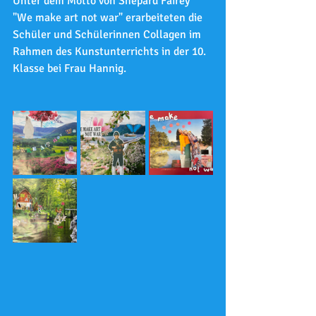
Unter dem Motto von Shepard Fairey 
"We make art not war" erarbeiteten die 
Schüler und Schülerinnen Collagen im 
Rahmen des Kunstunterrichts in der 10. 
Klasse bei Frau Hannig.