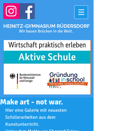
HEINITZ-GYMNASIUM RÜDERSDORF
Wir bauen Brücken in die Welt.
Make art - not war.
Hier eine Galerie mit neuesten 
Schülerarbeiten aus dem 
Kunstunterricht.