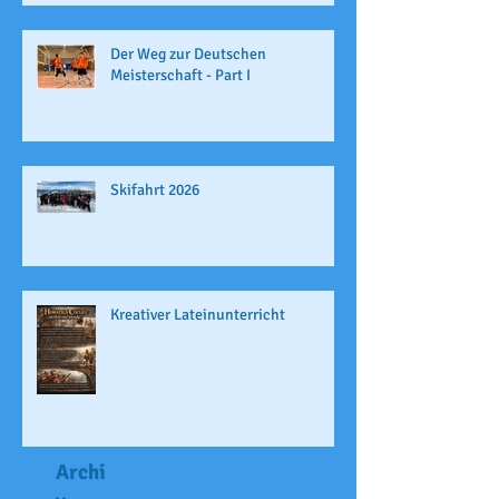
Der Weg zur Deutschen
Meisterschaft - Part I
Skifahrt 2026
Kreativer Lateinunterricht
Archi