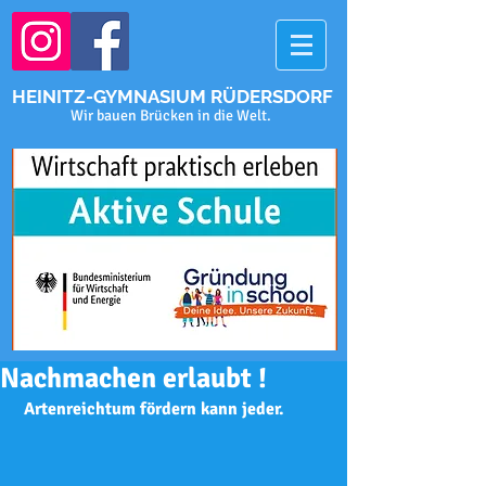
HEINITZ-GYMNASIUM RÜDERSDORF
Wir bauen Brücken in die Welt.
Nachmachen erlaubt !
 Artenreichtum fördern kann jeder.