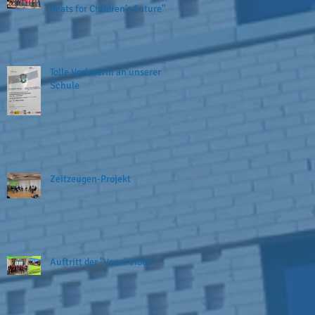
Beats for Children’s Future"
Tolle Vorleserin an unserer
Schule
Zeitzeugen-Projekt
Auftritt der "Vocal Vibes"