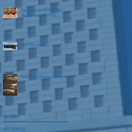
Der Weg zur Deutschen
Meisterschaft - Part I
Skifahrt 2026
Kreativer Lateinunterricht
Archiv
Juli 2026
(1)
1 Beitrag