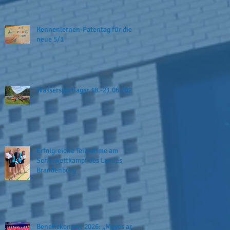
Kennenlernen-Patentag für die
neue 5/1
Wassersportlager 18.-21.06.2026
Erfolgreiche Teilnahme am
Schulwettkampf des Landes
Brandenburg
Benefizkonzert 2026: „Moves and