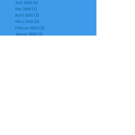
Juni 2026
(4)
4 Beiträge
Mai 2026
(1)
1 Beitrag
April 2026
(2)
2 Beiträge
März 2026
(2)
2 Beiträge
Februar 2026
(3)
3 Beiträge
Januar 2026
(2)
2 Beiträge
Dezember 2025
(6)
6 Beiträge
November 2025
(7)
7 Beiträge
Oktober 2025
(6)
6 Beiträge
September 2025
(2)
2 Beiträge
Juli 2025
(7)
7 Beiträge
Juni 2025
(4)
4 Beiträge
Mai 2025
(2)
2 Beiträge
April 2025
(6)
6 Beiträge
März 2025
(1)
1 Beitrag
Februar 2025
(3)
3 Beiträge
Januar 2025
(9)
9 Beiträge
Dezember 2024
(5)
5 Beiträge
November 2024
(4)
4 Beiträge
Oktober 2024
(6)
6 Beiträge
Juli 2024
(4)
4 Beiträge