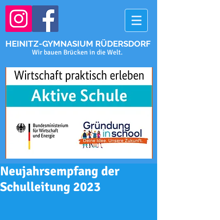
HEINITZ-GYMNASIUM RÜDERSDORF
Wir bauen Brücken in die Welt.
Neujahrsempfang der
Schulleitung 2023