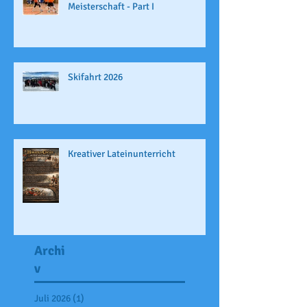
Meisterschaft - Part I
Skifahrt 2026
Kreativer Lateinunterricht
Archi
v
Juli 2026
(1)
1 Beitrag