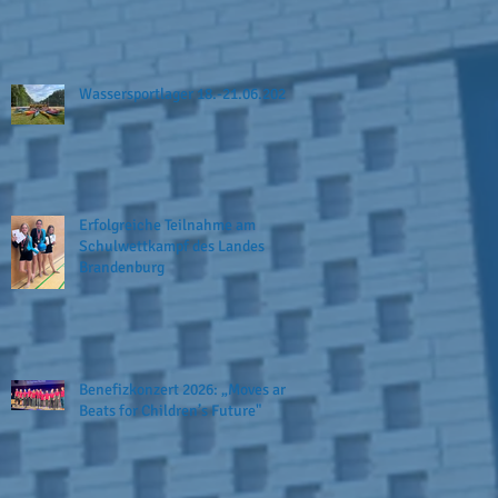
Wassersportlager 18.-21.06.2026
Erfolgreiche Teilnahme am
Schulwettkampf des Landes
Brandenburg
Benefizkonzert 2026: „Moves and
Beats for Children’s Future"