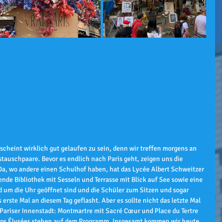
scheint wirklich gut gelaufen zu sein, denn wir treffen morgens an 
tauschpaare. Bevor es endlich nach Paris geht, zeigen uns die 
Da, wo andere einen Schulhof haben, hat das Lycée Albert Schweitzer 
nde Bibliothek mit Sesseln und Terrasse mit Blick auf See sowie eine 
d um die Uhr geöffnet sind und die Schüler zum Sitzen und sogar 
s erste Mal an diesem Tag geflasht. Aber es sollte nicht das letzte Mal 
e Pariser Innenstadt: Montmartre mit Sacré Cœur und Place du Tertre 
mps Élysées stehen auf dem Programm. Insgesamt kommen wir heute 