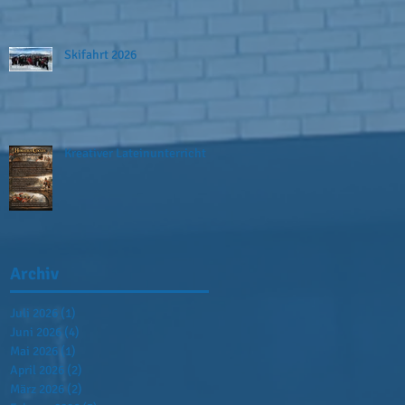
Skifahrt 2026
Kreativer Lateinunterricht
Archiv
Juli 2026
(1)
1 Beitrag
Juni 2026
(4)
4 Beiträge
Mai 2026
(1)
1 Beitrag
April 2026
(2)
2 Beiträge
März 2026
(2)
2 Beiträge