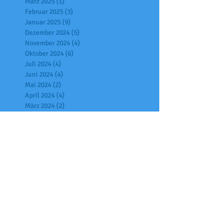
März 2025
(1)
1 Beitrag
Februar 2025
(3)
3 Beiträge
Januar 2025
(9)
9 Beiträge
Dezember 2024
(5)
5 Beiträge
November 2024
(4)
4 Beiträge
Oktober 2024
(6)
6 Beiträge
Juli 2024
(4)
4 Beiträge
Juni 2024
(4)
4 Beiträge
Mai 2024
(2)
2 Beiträge
April 2024
(4)
4 Beiträge
März 2024
(2)
2 Beiträge
Februar 2024
(2)
2 Beiträge
Januar 2024
(2)
2 Beiträge
Dezember 2023
(3)
3 Beiträge
November 2023
(3)
3 Beiträge
Oktober 2023
(13)
13 Beiträge
September 2023
(4)
4 Beiträge
August 2023
(1)
1 Beitrag
Juli 2023
(2)
2 Beiträge
Juni 2023
(3)
3 Beiträge
Mai 2023
(2)
2 Beiträge
April 2023
(4)
4 Beiträge