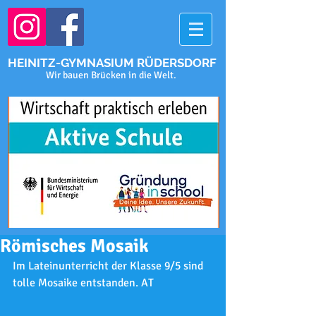
HEINITZ-GYMNASIUM RÜDERSDORF
Wir bauen Brücken in die Welt.
Römisches Mosaik
Im Lateinunterricht der Klasse 9/5 sind 
tolle Mosaike entstanden. AT