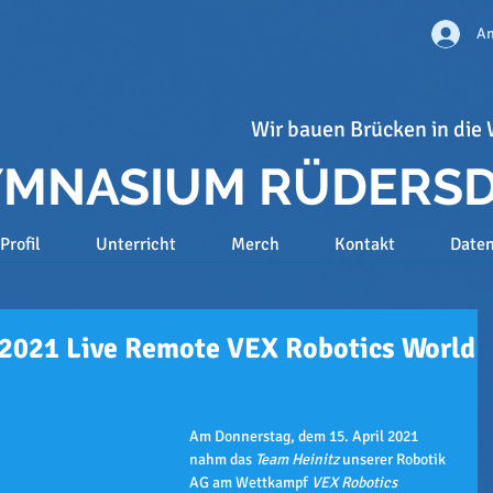
An
Wir bauen Brücken in die 
GYMNASIUM RÜDERS
Profil
Unterricht
Merch
Kontakt
Date
e 2021 Live Remote VEX Robotics World
Am Donnerstag, dem 15. April 2021 
nahm das 
Team Heinitz
 unserer Robotik 
AG am Wettkampf 
VEX Robotics 