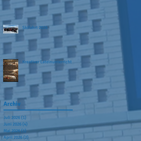
Skifahrt 2026
Kreativer Lateinunterricht
Archiv
Juli 2026
(1)
1 Beitrag
Juni 2026
(4)
4 Beiträge
Mai 2026
(1)
1 Beitrag
April 2026
(2)
2 Beiträge