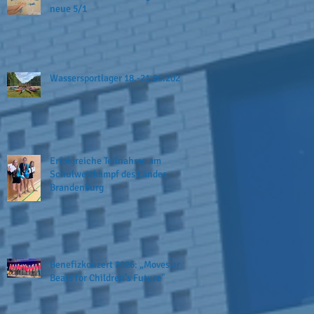
neue 5/1
Wassersportlager 18.-21.06.2026
Erfolgreiche Teilnahme am
Schulwettkampf des Landes
Brandenburg
Benefizkonzert 2026: „Moves and
Beats for Children’s Future"