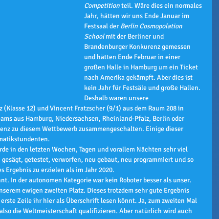
Competition
 teil. Wäre dies ein normales 
Jahr, hätten wir uns Ende Januar im 
Festsaal der 
Berlin Cosmopolation 
School
 mit der Berliner und 
Brandenburger Konkurenz gemessen 
und hätten Ende Februar in einer 
großen Halle in Hamburg um ein Ticket 
nach Amerika gekämpft. Aber dies ist 
kein Jahr für Festsäle und große Hallen. 
Deshalb waren unsere 
(Klasse 12) und Vincent Fratzscher (9/1) aus dem Raum 208 in 
eams aus Hamburg, Niedersachsen, Rheinland-Pfalz, Berlin oder 
enz zu diesem Wettbewerb zusammengeschalten. Einige dieser 
matikstundenten.
rde in den letzten Wochen, Tagen und vorallem Nächten sehr viel 
 gesägt, getestet, verworfen, neu gebaut, neu programmiert und so 
es Ergebnis zu erzielen als im Jahr 2020.
nt. In der autonomen Kategorie war kein Roboter besser als unser. 
nserem ewigen zweiten Platz. Dieses trotzdem sehr gute Ergebnis 
rste Zeile ihr hier als Überschrift lesen könnt. Ja, zum zweiten Mal 
 also die Weltmeisterschaft qualifizieren. Aber natürlich wird auch 