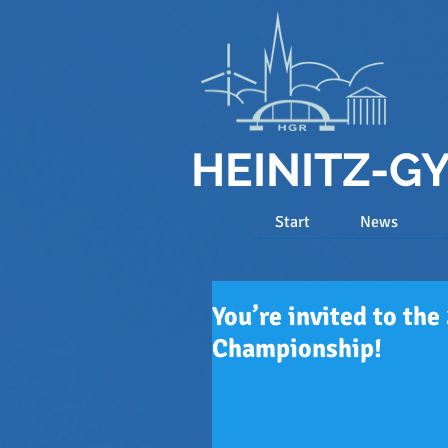
HEINITZ-
Start
News
You’re invited to th
Championship!