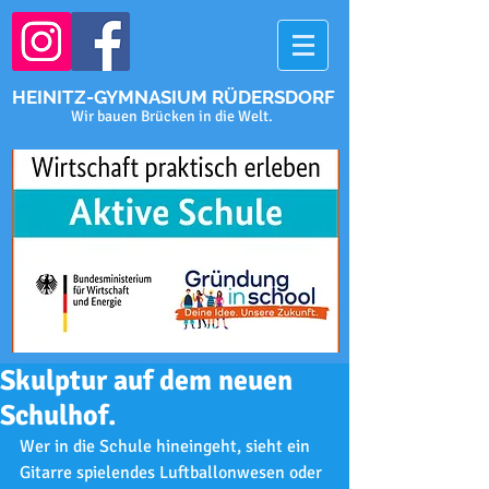
HEINITZ-GYMNASIUM RÜDERSDORF
Wir bauen Brücken in die Welt.
Skulptur auf dem neuen
Schulhof.
Wer in die Schule hineingeht, sieht ein 
Gitarre spielendes Luftballonwesen oder 