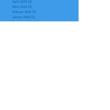
April 2026
(2)
2 Beiträge
März 2026
(2)
2 Beiträge
Februar 2026
(3)
3 Beiträge
Januar 2026
(2)
2 Beiträge
Dezember 2025
(6)
6 Beiträge
November 2025
(7)
7 Beiträge
Oktober 2025
(6)
6 Beiträge
September 2025
(2)
2 Beiträge
Juli 2025
(7)
7 Beiträge
Juni 2025
(4)
4 Beiträge
Mai 2025
(2)
2 Beiträge
April 2025
(6)
6 Beiträge
März 2025
(1)
1 Beitrag
Februar 2025
(3)
3 Beiträge
Januar 2025
(9)
9 Beiträge
Dezember 2024
(5)
5 Beiträge
November 2024
(4)
4 Beiträge
Oktober 2024
(6)
6 Beiträge
Juli 2024
(4)
4 Beiträge
Juni 2024
(4)
4 Beiträge
Mai 2024
(2)
2 Beiträge
April 2024
(4)
4 Beiträge