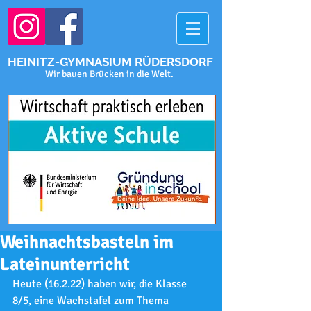
HEINITZ-GYMNASIUM RÜDERSDORF
Wir bauen Brücken in die Welt.
Weihnachtsbasteln im
Lateinunterricht
Heute (16.2.22) haben wir, die Klasse 
8/5, eine Wachstafel zum Thema 