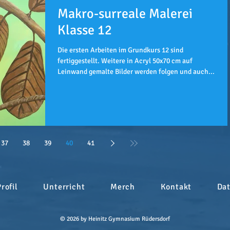
Makro-surreale Malerei
Klasse 12
Die ersten Arbeiten im Grundkurs 12 sind
fertiggestellt. Weitere in Acryl 50x70 cm auf
Leinwand gemalte Bilder werden folgen und auch...
37
38
39
40
41
Profil
Unterricht
Merch
Kontakt
Da
© 2026 by Heinitz Gymnasium Rüdersdorf