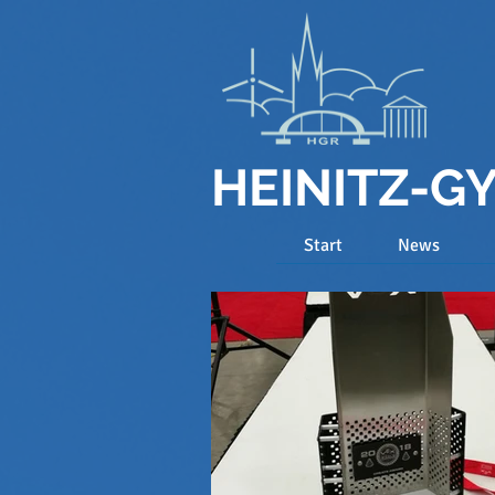
HEINITZ-
Start
News