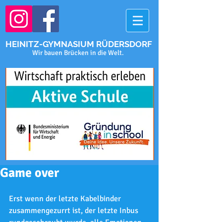
HEINITZ-GYMNASIUM RÜDERSDORF
Wir bauen Brücken in die Welt.
Game over
Erst wenn der letzte Kabelbinder 
zusammengezurrt ist, der letzte Inbus 