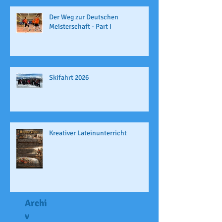
Der Weg zur Deutschen
Meisterschaft - Part I
Skifahrt 2026
Kreativer Lateinunterricht
Archi
v