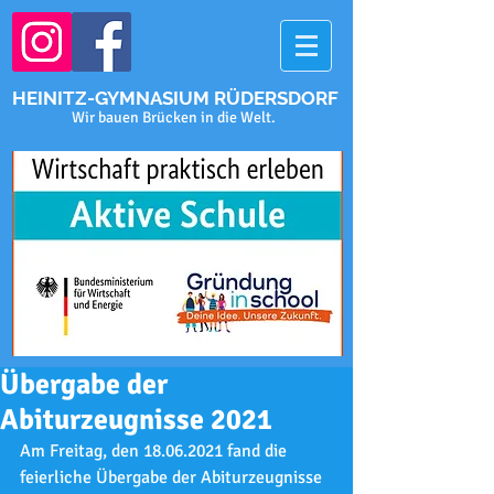
HEINITZ-GYMNASIUM RÜDERSDORF
Wir bauen Brücken in die Welt.
Übergabe der
Abiturzeugnisse 2021
Am Freitag, den 18.06.2021 fand die 
feierliche Übergabe der Abiturzeugnisse 