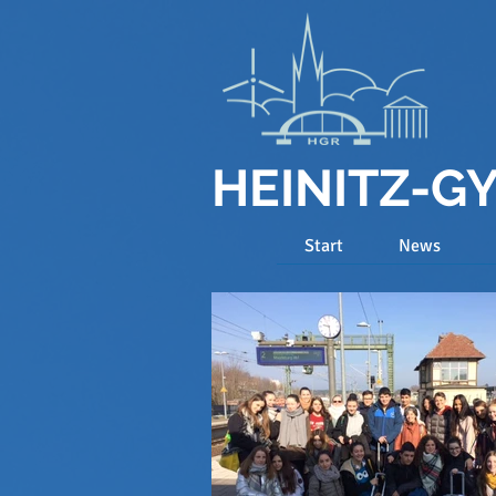
HEINITZ-
Start
News