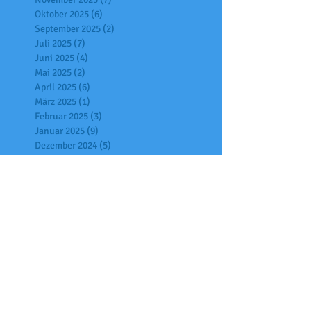
Oktober 2025
(6)
6 Beiträge
September 2025
(2)
2 Beiträge
Juli 2025
(7)
7 Beiträge
Juni 2025
(4)
4 Beiträge
Mai 2025
(2)
2 Beiträge
April 2025
(6)
6 Beiträge
März 2025
(1)
1 Beitrag
Februar 2025
(3)
3 Beiträge
Januar 2025
(9)
9 Beiträge
Dezember 2024
(5)
5 Beiträge
November 2024
(4)
4 Beiträge
Oktober 2024
(6)
6 Beiträge
Juli 2024
(4)
4 Beiträge
Juni 2024
(4)
4 Beiträge
Mai 2024
(2)
2 Beiträge
April 2024
(4)
4 Beiträge
März 2024
(2)
2 Beiträge
Februar 2024
(2)
2 Beiträge
Januar 2024
(2)
2 Beiträge
Dezember 2023
(3)
3 Beiträge
November 2023
(3)
3 Beiträge