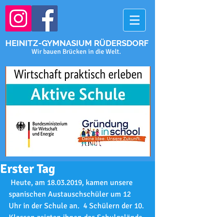
HEINITZ-GYMNASIUM RÜDERSDORF
Wir bauen Brücken in die Welt.
Erster Tag
 Heute, am 18.03.2019, kamen unsere 
spanischen Austauschschüler um 12 
Uhr in der Schule an.  4 Schülern der 10. 