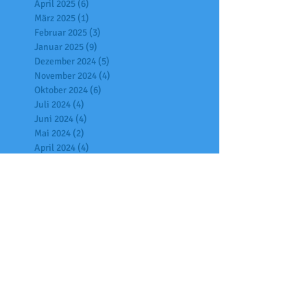
April 2025
(6)
6 Beiträge
März 2025
(1)
1 Beitrag
Februar 2025
(3)
3 Beiträge
Januar 2025
(9)
9 Beiträge
Dezember 2024
(5)
5 Beiträge
November 2024
(4)
4 Beiträge
Oktober 2024
(6)
6 Beiträge
Juli 2024
(4)
4 Beiträge
Juni 2024
(4)
4 Beiträge
Mai 2024
(2)
2 Beiträge
April 2024
(4)
4 Beiträge
März 2024
(2)
2 Beiträge
Februar 2024
(2)
2 Beiträge
Januar 2024
(2)
2 Beiträge
Dezember 2023
(3)
3 Beiträge
November 2023
(3)
3 Beiträge
Oktober 2023
(13)
13 Beiträge
September 2023
(4)
4 Beiträge
August 2023
(1)
1 Beitrag
Juli 2023
(2)
2 Beiträge
Juni 2023
(3)
3 Beiträge
Mai 2023
(2)
2 Beiträge