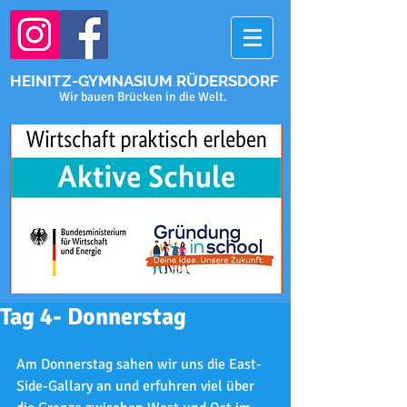
HEINITZ-GYMNASIUM RÜDERSDORF
Wir bauen Brücken in die Welt.
Tag 4- Donnerstag
Am Donnerstag sahen wir uns die East-
Side-Gallary an und erfuhren viel über 