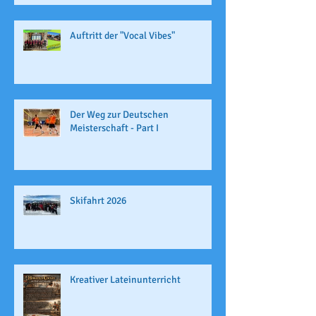
Auftritt der "Vocal Vibes"
Der Weg zur Deutschen
Meisterschaft - Part I
Skifahrt 2026
Kreativer Lateinunterricht