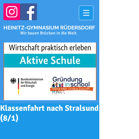
HEINITZ-GYMNASIUM RÜDERSDORF
Wir bauen Brücken in die Welt.
Klassenfahrt nach Stralsund
(8/1)