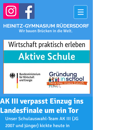
HEINITZ-GYMNASIUM RÜDERSDORF
Wir bauen Brücken in die Welt.
AK III verpasst Einzug ins
Landesfinale um ein Tor
Unser Schulauswahl-Team AK III (JG 
2007 und jünger) kickte heute in 