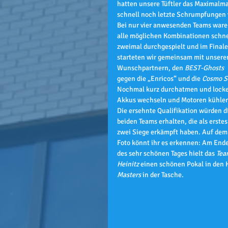
hatten unsere Tüftler das Maximalm
schnell noch letzte Schrumpfungen
Bei nur vier anwesenden Teams ware
alle möglichen Kombinationen schne
zweimal durchgespielt und im Finale
starteten wir gemeinsam mit unsere
Wunschpartnern, den 
BEST-Ghosts
gegen die „Enricos“ und die 
Cosmo S
Nochmal kurz durchatmen und locke
Akkus wechseln und Motoren kühle
Die ersehnte Qualifikation würden di
beiden Teams erhalten, die als erstes
zwei Siege erkämpft haben. Auf dem
Foto könnt ihr es erkennen: Am Ende
des sehr schönen Tages hielt das 
Tea
Heinitz
 einen schönen Pokal in den 
Masters
 in der Tasche.