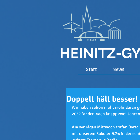
HEINITZ-
Start
News
Doppelt hält besser!
Wir haben schon nicht mehr daran g
2022 fanden nach knapp zwei Jahren
Am sonnigen Mittwoch trafen Bartolo
mit unserem Roboter 
Rüdi
 in der s