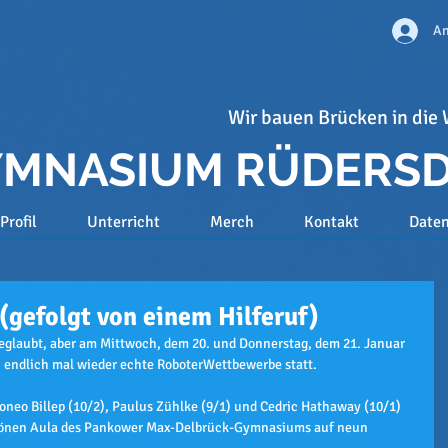
An
Wir bauen Brücken in die 
GYMNASIUM RÜDERS
Profil
Unterricht
Merch
Kontakt
Date
 (gefolgt von einem Hilferuf)
eglaubt, aber am Mittwoch, dem 20. und Donnerstag, dem 21. Januar 
 endlich mal wieder echte RoboterWettbewerbe statt.
neo Billep (10/2), Paulus Zühlke (9/1) und Cedric Hathaway (10/1) 
chönen Aula des Pankower Max-Delbrück-Gymnasiums auf neun 