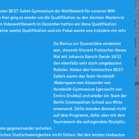
icker BEST-Sabel-Gymnasium der Wettbewerb für unseren WM-
h hier ging es wieder um die Qualifikation zu den 
German Masters
 in 
m Videowettbewerb im Dezember hatten wir diese Qualifikation 
 eine zweite Qualifikation und ein Pokal waren uns trotzdem ein sehr 
Da Marius zur Quarantäne verdammt 
war, steuerte Vincent Fratzscher dieses 
Mal mit Johanna Barsch (beide 10/1) 
den ebenfalls sehr stark umgebauten 
Roboter. Neben den heimischen BEST-
Sabels waren das Team 
Humboldt 
Makerspace
 vom Alexander von 
Humboldt-Gymnasium (gecoacht von 
Enrico Drubba) und wieder ein Team der 
Berlin Cosmopolitan School aus Mitte 
anwesend. Skills standen diesmal nicht 
auf dem Programm, dafür aber mit dem 
Tournament die aufregendste Disziplin, 
Teams gegeneinander antreten.
lichen Startschwierigkeiten nicht fehlen: Bei den letzten Umbauten 