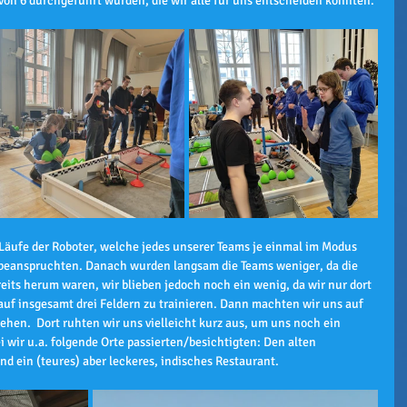
ovon 6 durchgeführt wurden, die wir alle für uns entscheiden konnten.
ls-Läufe der Roboter, welche jedes unserer Teams je einmal im Modus 
beanspruchten. Danach wurden langsam die Teams weniger, da die 
eits herum waren, wir blieben jedoch noch ein wenig, da wir nur dort 
auf insgesamt drei Feldern zu trainieren. Dann machten wir uns auf 
hen.  Dort ruhten wir uns vielleicht kurz aus, um uns noch ein 
wir u.a. folgende Orte passierten/besichtigten: Den alten 
und ein (teures) aber leckeres, indisches Restaurant.