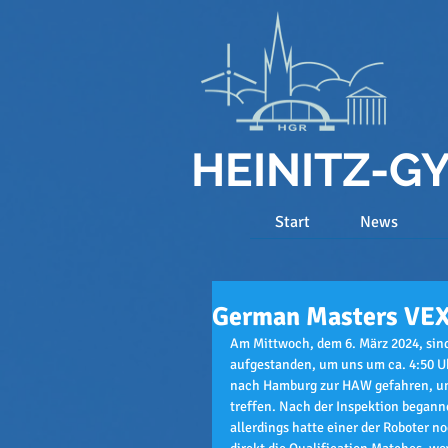
HEINITZ-
Start
News
German Masters VE
Am Mittwoch, dem 6. März 2024, sind
aufgestanden, um uns um ca. 4:50 Uhr
nach Hamburg zur HAW gefahren, um
treffen. Nach der Inspektion beganne
allerdings hatte einer der Roboter 