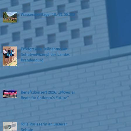
Wassersportlager 18.-21.06.2026
Erfolgreiche Teilnahme am
Schulwettkampf des Landes
Brandenburg
Benefizkonzert 2026: „Moves and
Beats for Children’s Future"
Tolle Vorleserin an unserer
Schule