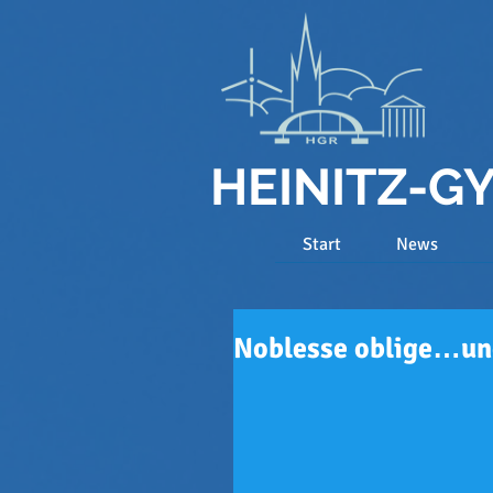
HEINITZ-
Start
News
Noblesse oblige…un