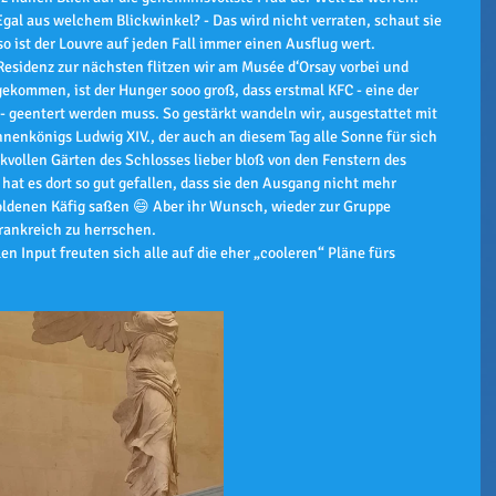
gal aus welchem Blickwinkel? - Das wird nicht verraten, schaut sie 
so ist der Louvre auf jeden Fall immer einen Ausflug wert. 
esidenz zur nächsten flitzen wir am Musée d‘Orsay vorbei und 
gekommen, ist der Hunger sooo groß, dass erstmal KFC - eine der 
- geentert werden muss. So gestärkt wandeln wir, ausgestattet mit 
nenkönigs Ludwig XIV., der auch an diesem Tag alle Sonne für sich 
vollen Gärten des Schlosses lieber bloß von den Fenstern des 
hat es dort so gut gefallen, dass sie den Ausgang nicht mehr 
oldenen Käfig saßen 😄 Aber ihr Wunsch, wieder zur Gruppe 
rankreich zu herrschen.
en Input freuten sich alle auf die eher „cooleren“ Pläne fürs 