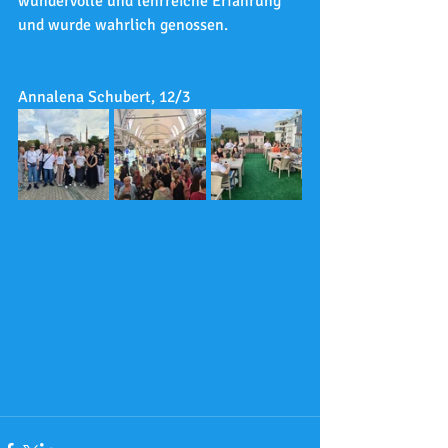
wundervolle und lehrreiche Erfahrung 
und wurde wahrlich genossen. 
Annalena Schubert, 12/3