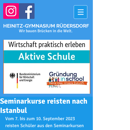
HEINITZ-GYMNASIUM RÜDERSDORF
Wir bauen Brücken in die Welt.
Seminarkurse reisten nach
Istanbul
Vom 7. bis zum 10. September 2023 
reisten Schüler aus den Seminarkursen 