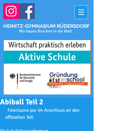
HEINITZ-GYMNASIUM RÜDERSDORF
Wir bauen Brücken in die Welt.
Abiball Teil 2
  Feierlaune pur im Anschluss an den 
offiziellen Teil. 
Die Schulleitung informiert