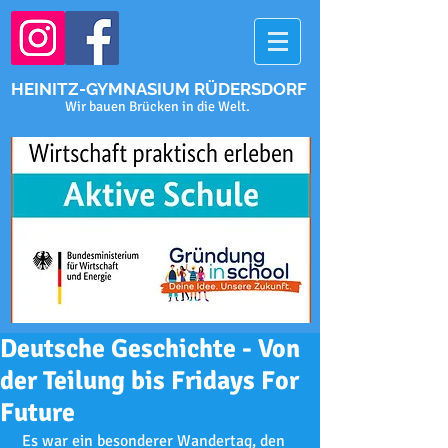
HEINITZ-GYMNASIUM RÜDERSDORF
Wir bauen Brücken in die Welt.
Deutsche Geschichte - Von
der Teilung bis Fridays For
Future
 Es war ein besonderer Wandertag, den 