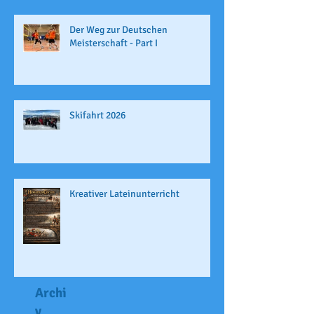
Der Weg zur Deutschen
Meisterschaft - Part I
Skifahrt 2026
Kreativer Lateinunterricht
Archi
v