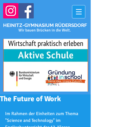
HEINITZ-GYMNASIUM RÜDERSDORF
Wir bauen Brücken in die Welt.
The Future of Work
Im Rahmen der Einheiten zum Thema 
"Science and Technology" im 