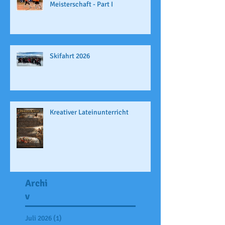
Meisterschaft - Part I
Skifahrt 2026
Kreativer Lateinunterricht
Archi
v
Juli 2026
(1)
1 Beitrag