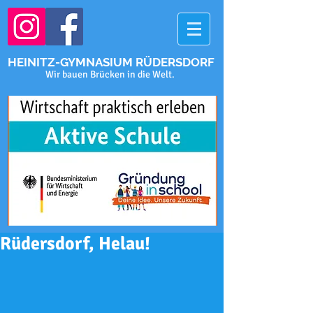
HEINITZ-GYMNASIUM RÜDERSDORF
Wir bauen Brücken in die Welt.
Rüdersdorf, Helau!