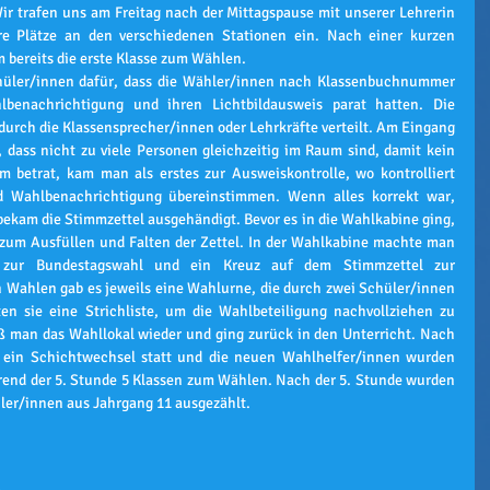
Wir trafen uns am Freitag nach der Mittagspause mit unserer Lehrerin 
e Plätze an den verschiedenen Stationen ein. Nach einer kurzen 
 bereits die erste Klasse zum Wählen. 
üler/innen dafür, dass die Wähler/innen nach Klassenbuchnummer 
benachrichtigung und ihren Lichtbildausweis parat hatten. Die 
rch die Klassensprecher/innen oder Lehrkräfte verteilt. Am Eingang 
dass nicht zu viele Personen gleichzeitig im Raum sind, damit kein 
betrat, kam man als erstes zur Ausweiskontrolle, wo kontrolliert 
 Wahlbenachrichtigung übereinstimmen. Wenn alles korrekt war, 
kam die Stimmzettel ausgehändigt. Bevor es in die Wahlkabine ging, 
zum Ausfüllen und Falten der Zettel. In der Wahlkabine machte man 
zur Bundestagswahl und ein Kreuz auf dem Stimmzettel zur 
 Wahlen gab es jeweils eine Wahlurne, die durch zwei Schüler/innen 
n sie eine Strichliste, um die Wahlbeteiligung nachvollziehen zu 
man das Wahllokal wieder und ging zurück in den Unterricht. Nach 
 ein Schichtwechsel statt und die neuen Wahlhelfer/innen wurden 
nd der 5. Stunde 5 Klassen zum Wählen. Nach der 5. Stunde wurden 
ler/innen aus Jahrgang 11 ausgezählt.