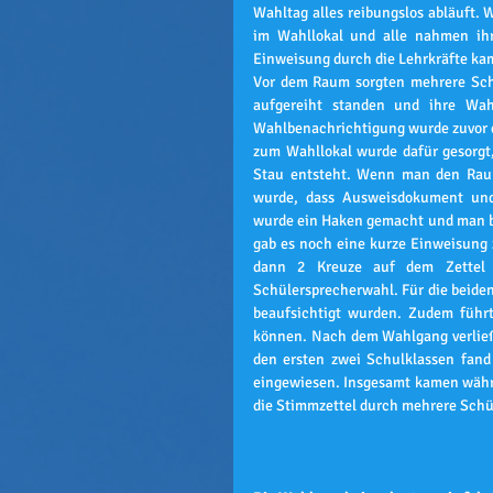
Wahltag alles reibungslos abläuft. 
im Wahllokal und alle nahmen ihr
Einweisung durch die Lehrkräfte kam
Vor dem Raum sorgten mehrere Sch
aufgereiht standen und ihre Wahl
Wahlbenachrichtigung wurde zuvor du
zum Wahllokal wurde dafür gesorgt, 
Stau entsteht. Wenn man den Raum 
wurde, dass Ausweisdokument und
wurde ein Haken gemacht und man be
gab es noch eine kurze Einweisung 
dann 2 Kreuze auf dem Zettel 
Schülersprecherwahl. Für die beiden
beaufsichtigt wurden. Zudem führte
können. Nach dem Wahlgang verließ 
den ersten zwei Schulklassen fand
eingewiesen. Insgesamt kamen währe
die Stimmzettel durch mehrere Schü