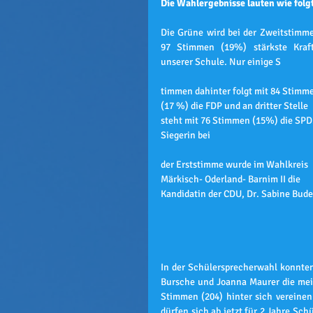
Die Wahlergebnisse lauten wie folgt
Die Grüne wird bei der Zweitstimme
97 Stimmen (19%) stärkste Kraft
unserer Schule. Nur einige S
timmen dahinter folgt mit 84 Stimm
(17 %) die FDP und an dritter Stelle 
steht mit 76 Stimmen (15%) die SPD.
Siegerin bei 
der Erststimme wurde im Wahlkreis 
Märkisch- Oderland- Barnim II die 
Kandidatin der CDU, Dr. Sabine Bude
In der Schülersprecherwahl konnten
Bursche und Joanna Maurer die mei
Stimmen (204) hinter sich vereinen
dürfen sich ab jetzt für 2 Jahre Sc