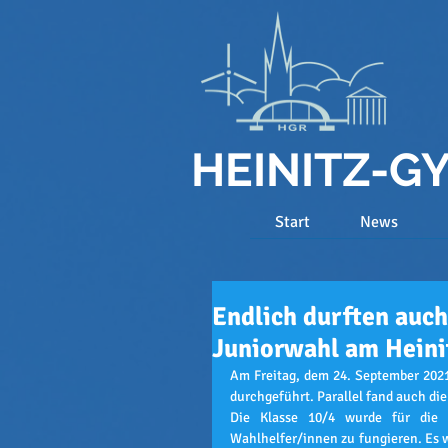
HEINITZ-
Start
News
Endlich durften auch
Juniorwahl am Hein
Am Freitag, dem 24. September 2021
durchgeführt. Parallel fand auch di
Die Klasse 10/4 wurde für die 
Wahlhelfer/innen zu fungieren. Es w