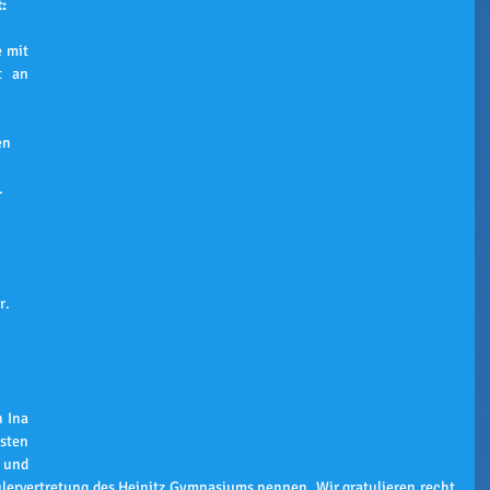
: 
 mit 
 an 
en 
 
r.
 Ina 
sten 
 und 
hülervertretung des Heinitz Gymnasiums nennen. Wir gratulieren recht 